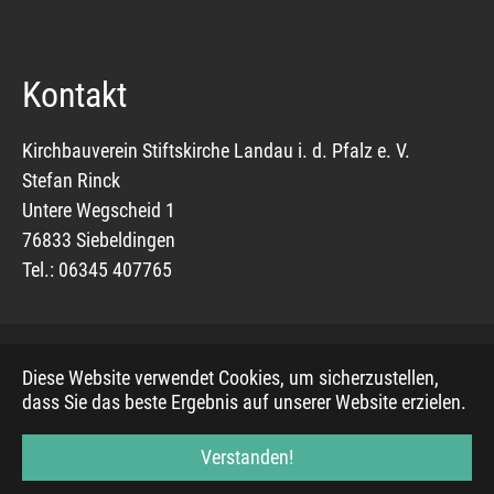
Kontakt
Kirchbauverein Stiftskirche Landau i. d. Pfalz e. V.
Stefan Rinck
Untere Wegscheid 1
76833 Siebeldingen
Tel.: 06345 407765
Diese Website verwendet Cookies, um sicherzustellen,
© 2021, Evangelischer Mediendienst, basierend auf
dass Sie das beste Ergebnis auf unserer Website erzielen.
Bootstrap Package
Verstanden!