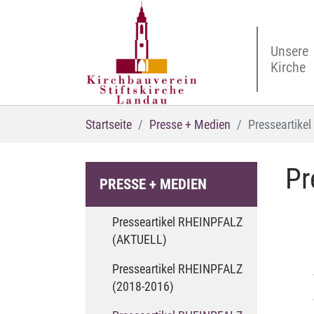
Zum Hauptinhalt springen
Unsere
Kirche
Sie sind hier:
Startseite
Presse + Medien
Presseartike
Pr
PRESSE + MEDIEN
Presseartikel RHEINPFALZ
(AKTUELL)
Presseartikel RHEINPFALZ
(2018-2016)