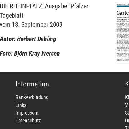
DIE RHEINPFALZ, Ausgabe "Pfälzer
Tageblatt"
vom 18. September 2009
Autor: Herbert Dähling
Foto: Björn Kray Iversen
Information
K
Bankverbindung
Ki
Links
V.
Impressum
S
Datenschutz
U
7